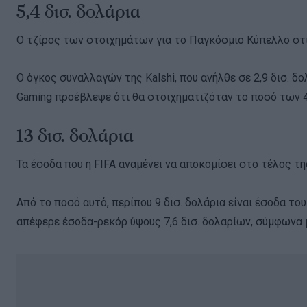
5,4 δισ. δολάρια
Ο τζίρος των στοιχημάτων για το Παγκόσμιο Κύπελλο στι
Ο όγκος συναλλαγών της Kalshi, που ανήλθε σε 2,9 δισ. δ
Gaming προέβλεψε ότι θα στοιχηματιζόταν το ποσό των 4,
13 δισ. δολάρια
Τα έσοδα που η FIFA αναμένει να αποκομίσει στο τέλος τ
Από το ποσό αυτό, περίπου 9 δισ. δολάρια είναι έσοδα τ
απέφερε έσοδα-ρεκόρ ύψους 7,6 δισ. δολαρίων, σύμφωνα μ