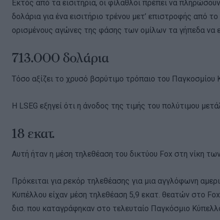
Εκτός από τα εισιτήρια, οι φίλαθλοι πρέπει να πληρώσου
δολάρια για ένα εισιτήριο τρένου μετ’ επιστροφής από τ
ορισμένους αγώνες της φάσης των ομίλων τα γήπεδα να εί
713.000 δολάρια
Τόσο αξίζει το χρυσό βσρύτιμο τρόπαιο του Παγκοσμίου 
Η LSEG εξηγεί ότι η άνοδος της τιμής του πολύτιμου μετά
18 εκατ.
Αυτή ήταν η μέση τηλεθέαση του δικτύου Fox στη νίκη τ
Πρόκειται για ρεκόρ τηλεθέασης για μια αγγλόφωνη αμερ
Κυπέλλου είχαν μέση τηλεθέαση 5,9 εκατ. θεατών στο Fox
δισ. που καταγράφηκαν στο τελευταίο Παγκόσμιο Κύπελλο,